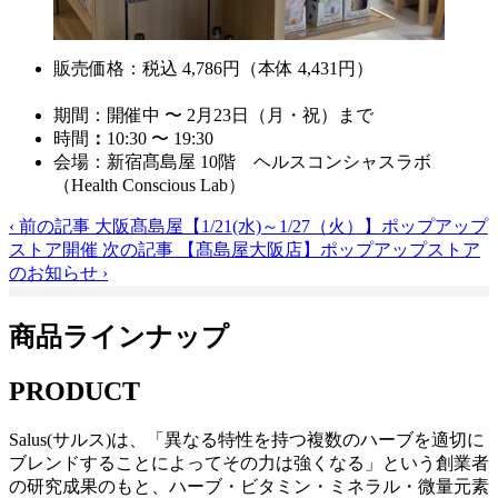
販売価格：税込 4,786円（本体 4,431円）
期間：開催中 〜 2月23日（月・祝）まで
時間
：
10:30 〜 19:30
会場：新宿髙島屋 10階 ヘルスコンシャスラボ
（Health Conscious Lab）
‹
前の記事
大阪髙島屋【1/21(水)～1/27（火）】ポップアップ
ストア開催
次の記事
【髙島屋大阪店】ポップアップストア
のお知らせ
›
商品ラインナップ
PRODUCT
Salus(サルス)は、「異なる特性を持つ複数のハーブを適切に
ブレンドすることによってその力は強くなる」という創業者
の研究成果のもと、ハーブ・ビタミン・ミネラル・微量元素